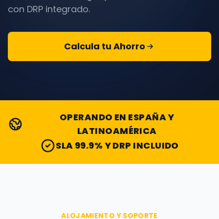
con DRP integrado.
Calcula tu Ahorro
OPERANDO EN ESPAÑA Y
LATINOAMÉRICA
SLA 99.9% Y DRP INCLUIDO
ALOJAMIENTO Y SOPORTE